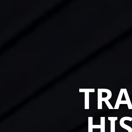
TR
HI